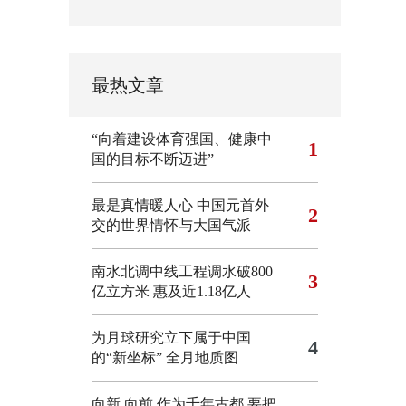
最热文章
“向着建设体育强国、健康中
1
国的目标不断迈进”
最是真情暖人心 中国元首外
2
交的世界情怀与大国气派
南水北调中线工程调水破800
3
亿立方米 惠及近1.18亿人
为月球研究立下属于中国
4
的“新坐标”
全月地质图
向新,向前
作为千年古都,要把