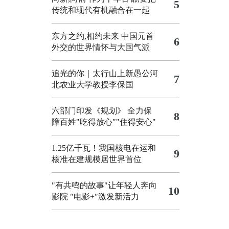
5
传统和现代有机融合在一起
东方之约,相约未来 中国元首
6
外交的世界情怀与大国气派
追光的你｜太行山上新愚公河
7
北农业大学教授李保国
六部门印发《规划》 全力保
8
障百姓"吃得放心""住得安心"
1.25亿千瓦！我国核电在运和
9
核准在建规模居世界首位
"有共鸣的故事"让年轻人奔向
10
影院
"电影+"激发新活力