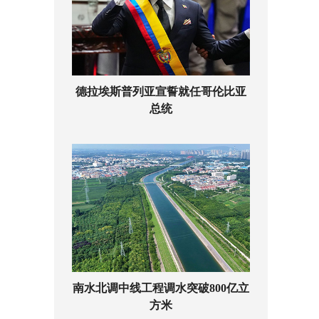
德拉埃斯普列亚宣誓就任哥伦比亚
总统
南水北调中线工程调水突破800亿立
方米