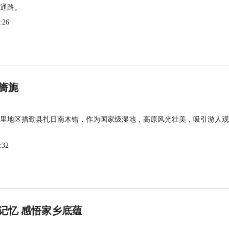
通路。
:26
旖旎
里地区措勤县扎日南木错，作为国家级湿地，高原风光壮美，吸引游人观
:32
记忆 感悟家乡底蕴