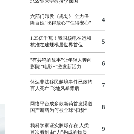
北农业大学教授李保国
六部门印发《规划》 全力保
4
障百姓"吃得放心""住得安心"
1.25亿千瓦！我国核电在运和
5
核准在建规模居世界首位
"有共鸣的故事"让年轻人奔向
6
影院
"电影+"激发新活力
休达非法移民越境事件已致约
7
百人死亡
飞地风暴背后
网络平台成多款新药首发渠道
8
国产新药为何被全球"扫货"
我科学家证实胶球存在 人类
9
首次看到由“力”构成的物质