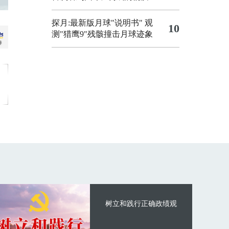
探月:最新版月球"说明书"
观
10
测"猎鹰9"残骸撞击月球迹象
树立和践行正确政绩观