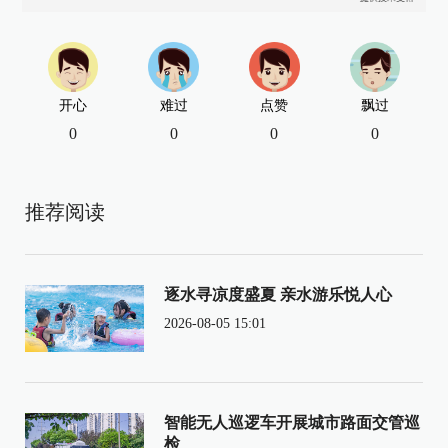
开心
难过
点赞
飘过
0
0
0
0
推荐阅读
逐水寻凉度盛夏 亲水游乐悦人心
2026-08-05 15:01
智能无人巡逻车开展城市路面交管巡
检