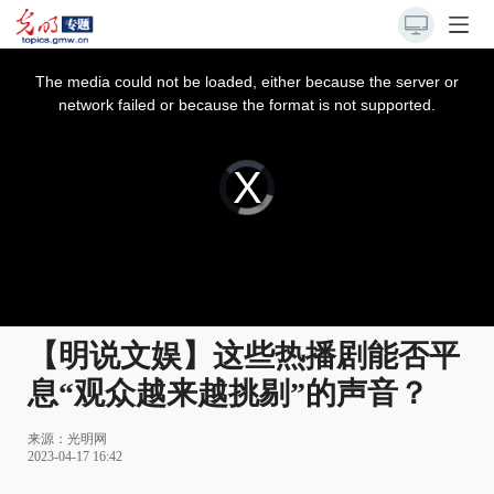
This
is
a
The media could not be loaded, either because the server or
modal
window.
network failed or because the format is not supported.
Video
Player
is
loading.
【明说文娱】这些热播剧能否平
息“观众越来越挑剔”的声音？
来源：
光明网
2023-04-17 16:42