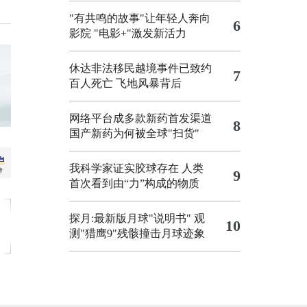
"有共鸣的故事"让年轻人奔向
6
影院
"电影+"激发新活力
休达非法移民越境事件已致约
7
百人死亡
飞地风暴背后
网络平台成多款新药首发渠道
8
国产新药为何被全球"扫货"
我科学家证实胶球存在 人类
9
首次看到由“力”构成的物质
探月:最新版月球"说明书"
观
10
测"猎鹰9"残骸撞击月球迹象