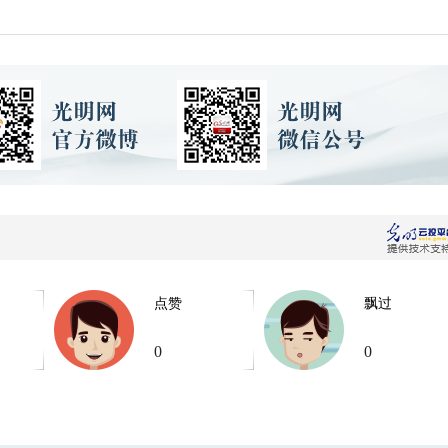
点赞
飘过
0
0