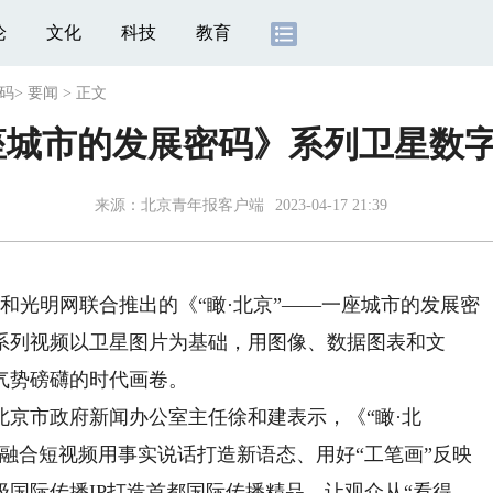
论
文化
科技
教育
密码
>
要闻
>
正文
一座城市的发展密码》系列卫星数
来源：
北京青年报客户端
2023-04-17 21:39
光明网联合推出的《“瞰·北京”——一座城市的发展密
系列视频以卫星图片为基础，用图像、数据图表和文
气势磅礴的时代画卷。
市政府新闻办公室主任徐和建表示，《“瞰·北
融合短视频用事实说话打造新语态、用好“工笔画”反映
国际传播IP打造首都国际传播精品，让观众从“看得