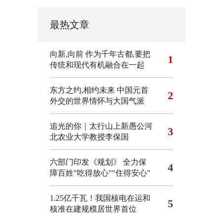
最热文章
向新,向前
作为千年古都,要把
1
传统和现代有机融合在一起
东方之约,相约未来 中国元首
2
外交的世界情怀与大国气派
追光的你｜太行山上新愚公河
3
北农业大学教授李保国
六部门印发《规划》 全力保
4
障百姓"吃得放心""住得安心"
1.25亿千瓦！我国核电在运和
5
核准在建规模居世界首位