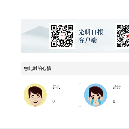
您此时的心情
开心
难过
0
0