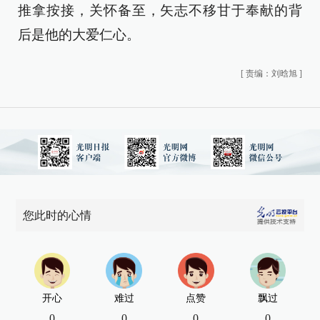
推拿按接，关怀备至，矢志不移甘于奉献的背
后是他的大爱仁心。
[
责编：刘晗旭
]
您此时的心情
开心
难过
点赞
飘过
0
0
0
0