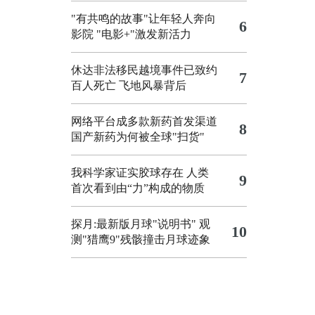
"有共鸣的故事"让年轻人奔向
6
影院
"电影+"激发新活力
休达非法移民越境事件已致约
7
百人死亡
飞地风暴背后
网络平台成多款新药首发渠道
8
国产新药为何被全球"扫货"
我科学家证实胶球存在 人类
9
首次看到由“力”构成的物质
探月:最新版月球"说明书"
观
10
测"猎鹰9"残骸撞击月球迹象