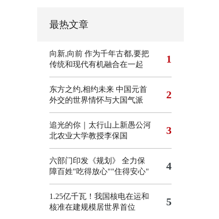
最热文章
向新,向前
作为千年古都,要把
1
传统和现代有机融合在一起
东方之约,相约未来 中国元首
2
外交的世界情怀与大国气派
追光的你｜太行山上新愚公河
3
北农业大学教授李保国
六部门印发《规划》 全力保
4
障百姓"吃得放心""住得安心"
1.25亿千瓦！我国核电在运和
5
核准在建规模居世界首位