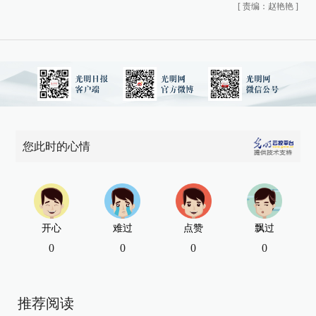
[
责编：赵艳艳
]
您此时的心情
开心
难过
点赞
飘过
0
0
0
0
推荐阅读