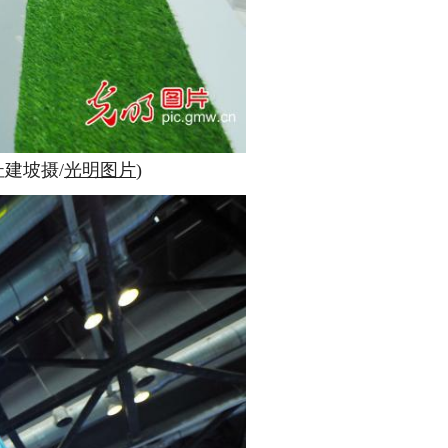
建坡摄/
光明图片
)