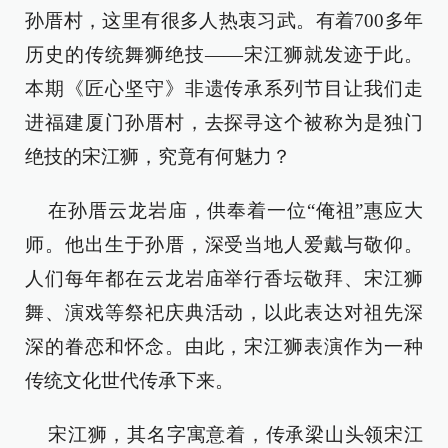
孙厝村，这里有很多人热衷习武。有着700多年
历史的传统舞狮绝技——宋江狮就发迹于此。
本期《匠心坚守》非遗传承系列节目让我们走
进福建厦门孙厝村，去探寻这个被称为是独门
绝技的宋江狮，究竟有何魅力？
在孙厝云龙岩庙，供奉着一位“俺祖”惠应大
师。他出生于孙厝，深受当地人爱戴与敬仰。
人们每年都在云龙岩庙举行香坛敬拜、宋江狮
舞、演戏等祭祀庆典活动，以此表达对祖先深
深的眷恋和怀念。由此，宋江狮表演作为一种
传统文化世代传承下来。
宋江狮，其名字寓意着，传承梁山头领宋江