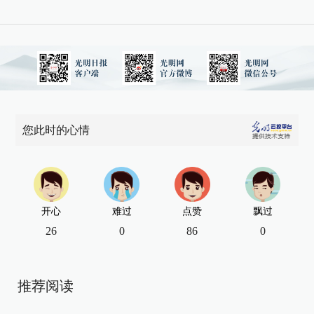
您此时的心情
开心
难过
点赞
飘过
26
0
86
0
推荐阅读