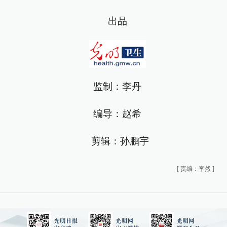
出品
监制：李丹
编导：赵希
剪辑：孙鹏宇
[
责编：李然
]