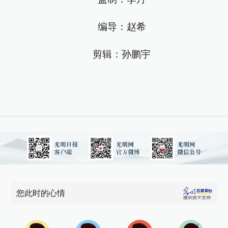
编导：赵希
剪辑：孙鹏宇
您此时的心情