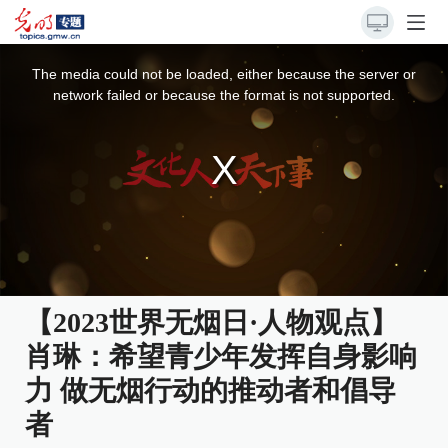
This
is
a
The media could not be loaded, either because the server or
modal
window.
network failed or because the format is not supported.
【2023世界无烟日·人物观点】
肖琳：希望青少年发挥自身影响
力 做无烟行动的推动者和倡导
者