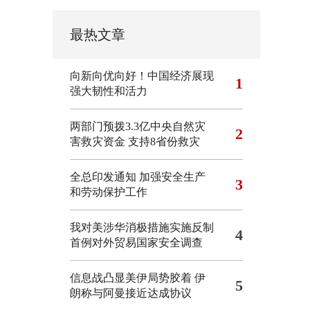
最热文章
向新向优向好！中国经济展现
1
强大韧性和活力
两部门预拨3.3亿中央自然灾
2
害救灾资金 支持8省份救灾
全总印发通知 加强安全生产
3
和劳动保护工作
我对美涉华消极措施实施反制
4
首例对外贸易国家安全调查
信息战凸显美伊局势胶着
伊
5
朗称与阿曼接近达成协议