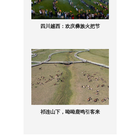
四川越西：欢庆彝族火把节
祁连山下，呦呦鹿鸣引客来