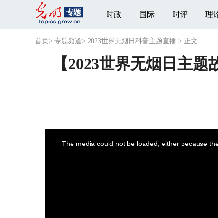
时政
国际
时评
理
首页
>
专题频道
>
2023世界无烟日科普主题直播
>
正文
【2023世界无烟日主
This
is
a
The media could not be loaded, either because the 
modal
window.