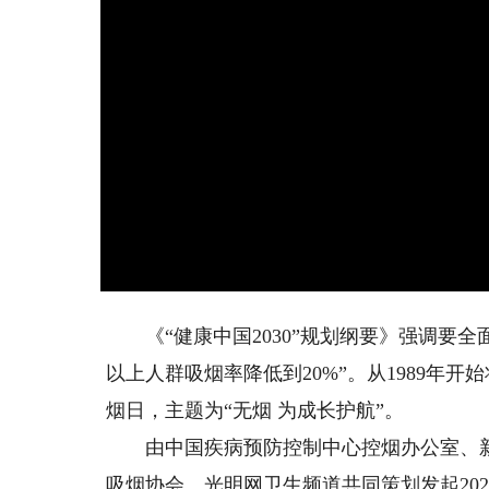
《“健康中国2030”规划纲要》强调要全面
以上人群吸烟率降低到20%”。从1989年开
烟日，主题为“无烟 为成长护航”。
由中国疾病预防控制中心控烟办公室、新
吸烟协会、光明网卫生频道共同策划发起202