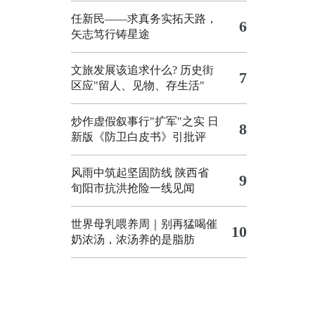
任新民——求真务实拓天路，
6
矢志笃行铸星途
文旅发展该追求什么?
历史街
7
区应"留人、见物、存生活"
炒作虚假叙事行"扩军"之实
日
8
新版《防卫白皮书》引批评
风雨中筑起坚固防线 陕西省
9
旬阳市抗洪抢险一线见闻
世界母乳喂养周｜别再猛喝催
10
奶浓汤，浓汤养的是脂肪