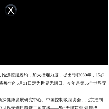
Video
Player
is
loading.
推进控烟履约，加大控烟力度，提出“到2030年，15岁
始将每年的5月31日定为世界无烟日。今年是第36个世界无
探健康发展研究中心、中国控制吸烟协会、北京控制
3世界无烟日科普主题直播——暨“无烟花季 健康成