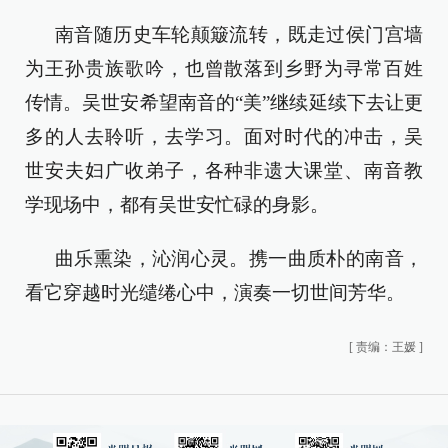
南音随历史车轮颠簸流转，既走过侯门宫墙
为王孙贵族歌吟，也曾散落到乡野为寻常百姓
传情。吴世安希望南音的“美”继续延续下去让更
多的人去聆听，去学习。面对时代的冲击，吴
世安夫妇广收弟子，各种非遗大课堂、南音教
学现场中，都有吴世安忙碌的身影。
曲乐熏染，沁润心灵。携一曲质朴的南音，
看它穿越时光缱绻心中，演奏一切世间芳华。
[
责编：王媛
]