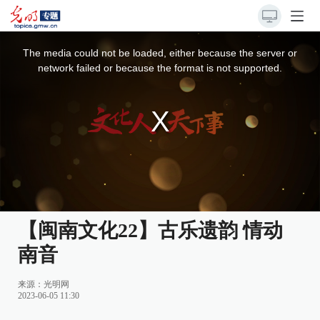
This
is
a
The media could not be loaded, either because the server or
modal
window.
network failed or because the format is not supported.
【闽南文化22】古乐遗韵 情动
南音
来源：光明网
2023-06-05 11:30