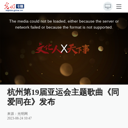
This
is
a
The media could not be loaded, either because the server or
modal
window.
network failed or because the format is not supported.
杭州第19届亚运会主题歌曲《同
爱同在》发布
来源：光明网
2023-08-24 10:47