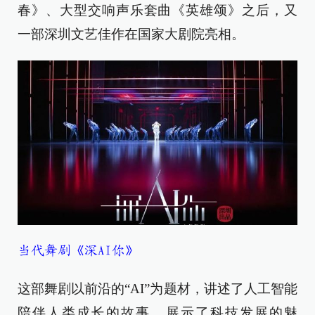
春》、大型交响声乐套曲《英雄颂》之后，又
一部深圳文艺佳作在国家大剧院亮相。
当代舞剧《深AI你》
这部舞剧以前沿的“AI”为题材，讲述了人工智能
陪伴人类成长的故事，展示了科技发展的魅