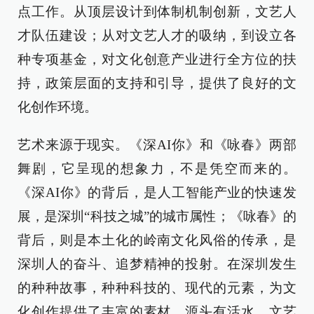
点工作。从顶层设计到体制机制创新，文艺人
才队伍建设；从对文艺人才的吸纳，到设立各
种专项基金，对文化创意产业进行全方位的扶
持，政策层面的支持和引导，提供了良好的文
化创作环境。
艺术来源于现实。《深AI你》和《咏春》两部
舞剧，它呈现的想象力，不是凭空而来的。
《深AI你》的背后，是人工智能产业的快速发
展，是深圳“科技之城”的城市属性；《咏春》的
背后，则是本土化的岭南文化风俗的传承，是
深圳人的奋斗、追梦精神的投射。在深圳发生
的种种故事，种种科技的、现代的元素，为文
化创作提供了丰富的素材。源头有活水，文艺