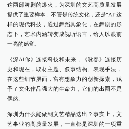
这两部舞剧的爆火，为深圳的文艺高质量发展
提供了重要样本。不管是传统文化，还是“AI”这
样的现代科技，通过舞蹈具象化，在舞剧的形
态下，艺术内涵转变成视听语言，给人以眼前
一亮的感觉。
《深AI你》连接科技和未来，《咏春》连接历
史和现在，取材主题、叙事结构、表现手法，
在这些细节层面，富有想象力的创新探索，赋
予了文化作品强大的生命力，它们的出圈不是
偶然。
深圳为什么能做到文艺精品迭出？事实上，文
艺事业的高质量发展，一直都是深圳的一项重