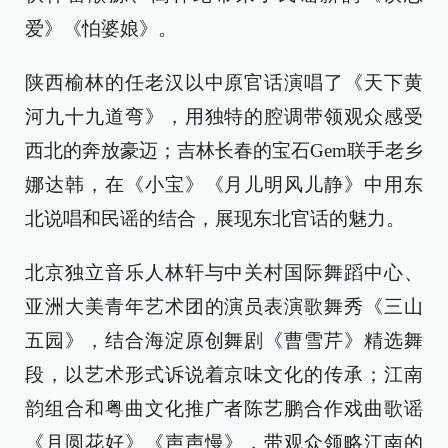
爱》《怕婆娘》。
陕西榆林的任老汉以中原官话演唱了《天下黄
河九十九道弯》，用独特的腔调带领观众感受
西北的奔放豪迈；吉林长春的宝石Gem联手老乡
娜达韩，在《小宝》《月儿明风儿静》中用东
北说唱和民谣的结合，展现东北官话的魅力。
北京独立音乐人林轩与中关村国际舞蹈中心、
亚洲大美青年艺术团的演员表演歌舞秀《三山
五园》，结合海淀原创舞剧《曹雪芹》精选舞
段，以艺术形式诉说着京味文化的传承；江南
韵组合和粤曲文化推广者陈艺鹏合作戏曲歌谣
《月圆花好》《声声慢》，带观众领略江南的