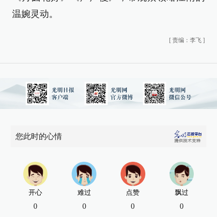
温婉灵动。
[
责编：李飞
]
您此时的心情
开心
难过
点赞
飘过
0
0
0
0