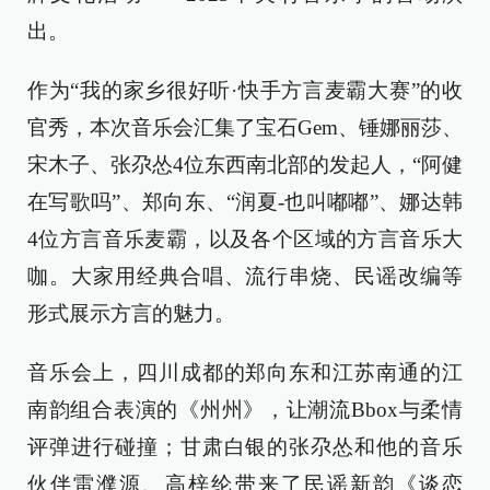
出。
作为“我的家乡很好听·快手方言麦霸大赛”的收
官秀，本次音乐会汇集了宝石Gem、锤娜丽莎、
宋木子、张尕怂4位东西南北部的发起人，“阿健
在写歌吗”、郑向东、“润夏-也叫嘟嘟”、娜达韩
4位方言音乐麦霸，以及各个区域的方言音乐大
咖。大家用经典合唱、流行串烧、民谣改编等
形式展示方言的魅力。
音乐会上，四川成都的郑向东和江苏南通的江
南韵组合表演的《州州》，让潮流Bbox与柔情
评弹进行碰撞；甘肃白银的张尕怂和他的音乐
伙伴雷濮源、高梓纶带来了民谣新韵《谈恋