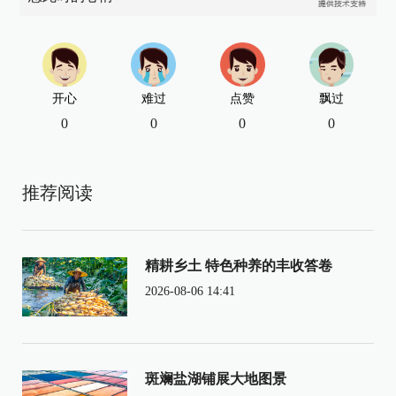
开心
难过
点赞
飘过
0
0
0
0
推荐阅读
精耕乡土 特色种养的丰收答卷
2026-08-06 14:41
斑斓盐湖铺展大地图景