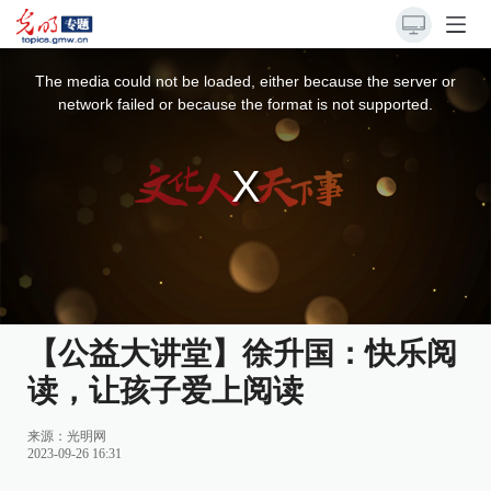
This
is
a
The media could not be loaded, either because the server or
modal
window.
network failed or because the format is not supported.
【公益大讲堂】徐升国：快乐阅
读，让孩子爱上阅读
来源：
光明网
2023-09-26 16:31