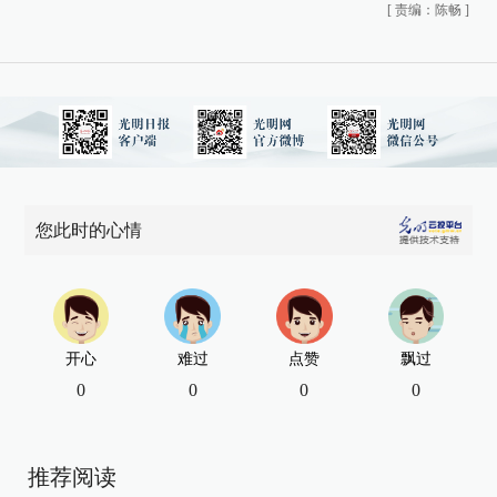
[
责编：陈畅
]
您此时的心情
开心
难过
点赞
飘过
0
0
0
0
推荐阅读