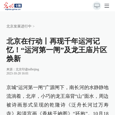
北京发展进行中
>
北京在行动丨再现千年运河记
忆！“运河第一闸”及龙王庙片区
焕新
来源：北京印迹inBeijing
2023-10-20 16:01
京城“运河第一闸”广源闸下，南长河的水静静地
流淌着，北岸，小巧的龙王庙背“山”面水，周边
被诗画形式呈现的乾隆诗《泛舟长河过万寿
寺》和清宫画《香林千衲图》“环抱”。10月18