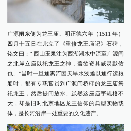
广源闸东侧为龙王庙。明正德六年（1511 年）
四月十五日在此立了《重修龙王庙记》石碑，
铭文曰：“ 西山玉泉注为西湖湖水中流至广源闸
之北岸立庙以祀龙王之神，盖欲资其威灵默佑
也。”当时一旦通惠河因天旱水浅难以通行运粮
船时，都有专职官员到广源闸桥畔的龙王庙祭
祀龙王，然后提闸放水。虽然这座庙宇规格不
大，却是旧时北京地区龙王信仰的典型实物载
体，是长河沿岸一处重要的文化遗产。