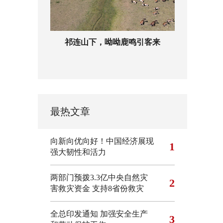
祁连山下，呦呦鹿鸣引客来
最热文章
向新向优向好！中国经济展现
1
强大韧性和活力
两部门预拨3.3亿中央自然灾
2
害救灾资金 支持8省份救灾
全总印发通知 加强安全生产
3