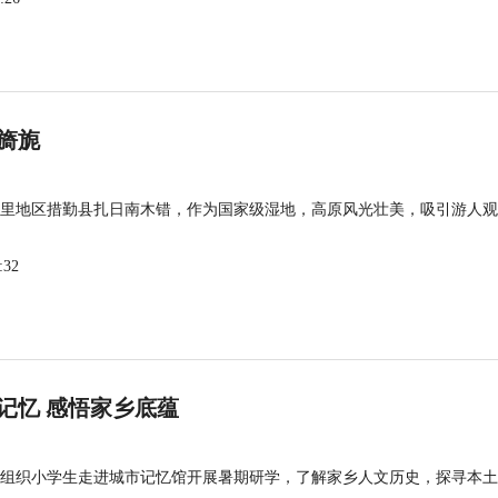
旖旎
里地区措勤县扎日南木错，作为国家级湿地，高原风光壮美，吸引游人观
:32
记忆 感悟家乡底蕴
组织小学生走进城市记忆馆开展暑期研学，了解家乡人文历史，探寻本土