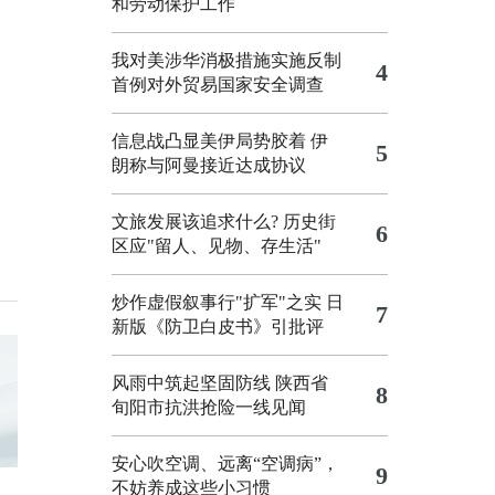
和劳动保护工作
我对美涉华消极措施实施反制
4
首例对外贸易国家安全调查
信息战凸显美伊局势胶着
伊
5
朗称与阿曼接近达成协议
文旅发展该追求什么?
历史街
6
区应"留人、见物、存生活"
炒作虚假叙事行"扩军"之实
日
7
新版《防卫白皮书》引批评
风雨中筑起坚固防线 陕西省
8
旬阳市抗洪抢险一线见闻
安心吹空调、远离“空调病”，
9
不妨养成这些小习惯