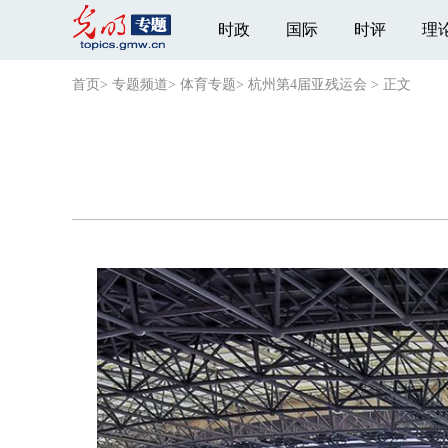
时政
国际
时评
理
首页
>
专题频道
>
体育专题
>
杭州第4届亚残运会
>
正文