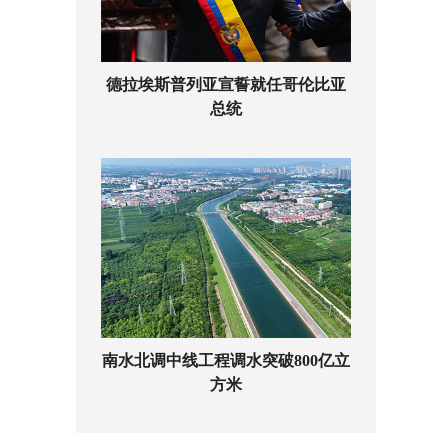
德拉埃斯普列亚宣誓就任哥伦比亚
总统
南水北调中线工程调水突破800亿立
方米