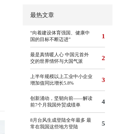
最热文章
“向着建设体育强国、健康中
1
国的目标不断迈进”
最是真情暖人心 中国元首外
2
交的世界情怀与大国气派
上半年规模以上工业中小企业
3
增加值同比增长5.8%
创新涌动，坚韧向前——解读
4
前7个月我国外贸成绩单
8月台风生成登陆全年最多 最
5
常在我国这些地方登陆