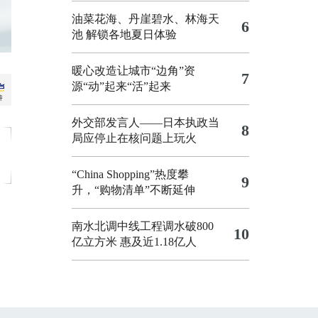
油菜花海、丹崖碧水、林海天
6
池 解锁各地夏日体验
暖心改造让城市“边角”资
7
源“动”起来“活”起来
外交部发言人——日本执政当
8
局应停止在核问题上玩火
“China Shopping”热度攀
9
升，“购物清单”不断延伸
南水北调中线工程调水破800
10
亿立方米 惠及近1.18亿人