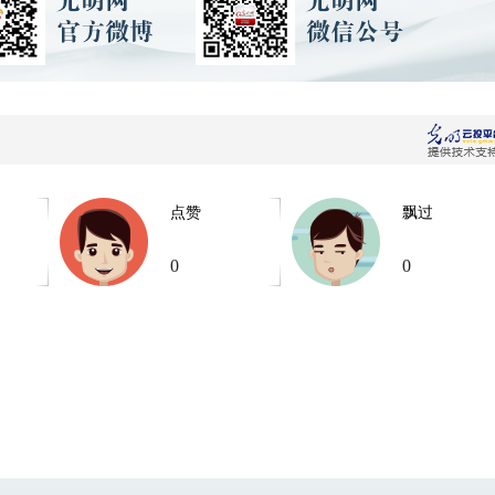
点赞
飘过
0
0