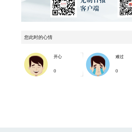
您此时的心情
开心
难过
0
0