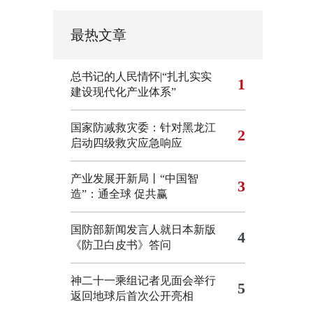
最热文章
总书记的人民情怀|“扎扎实实
1
建设现代化产业体系”
国家防减救灾委：针对黑龙江
2
启动四级救灾应急响应
产业发展开新局丨“中国智
3
造”：通全球 促共赢
国防部新闻发言人就日本新版
4
《防卫白皮书》答问
神二十一乘组记者见面会举行
5
返回地球后首次公开亮相