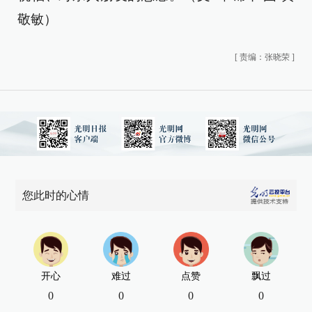
敬敏）
[
责编：张晓荣
]
您此时的心情
开心
难过
点赞
飘过
0
0
0
0