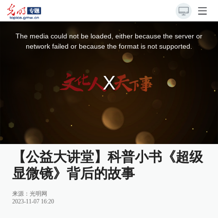
This
is
a
The media could not be loaded, either because the server or
modal
window.
network failed or because the format is not supported.
【公益大讲堂】科普小书《超级
显微镜》背后的故事
来源：
光明网
2023-11-07 16:20