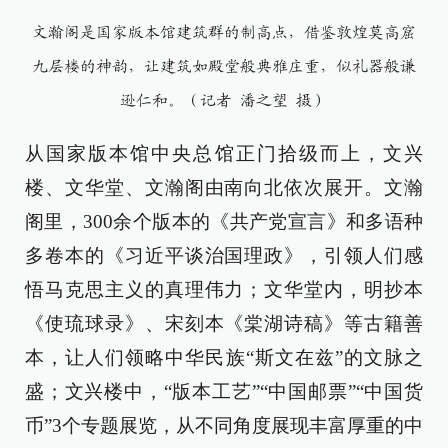
文瀚阁是国家版本馆建筑群的制高点，借鉴敦煌莫高窟
九层楼的神韵，让建筑如殿堂般典雅庄重，似礼器般谦
逊仁和。（记者 潘之望 摄）
从国家版本馆中央总馆正门拾级而上，文兴
楼、文华堂、文瀚阁由南向北依次展开。文瀚
阁里，300余个版本的《共产党宣言》和多语种
多卷本的《习近平谈治国理政》，引领人们感
悟马克思主义的真理伟力；文华堂内，明抄本
《使琉球录》、宋刻本《棠湖诗稿》等古籍善
本，让人们领略中华民族“斯文在兹”的文脉之
盛；文兴楼中，“版本工艺”“中国邮票”“中国货
币”3个专题展览，从不同角度展现丰富厚重的中