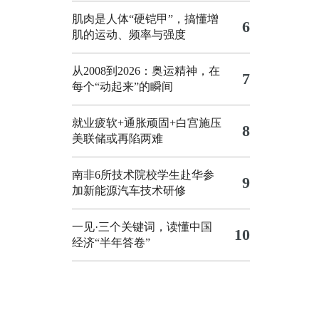
肌肉是人体“硬铠甲”，搞懂增
6
肌的运动、频率与强度
从2008到2026：奥运精神，在
7
每个“动起来”的瞬间
就业疲软+通胀顽固+白宫施压
8
美联储或再陷两难
南非6所技术院校学生赴华参
9
加新能源汽车技术研修
一见·三个关键词，读懂中国
10
经济“半年答卷”