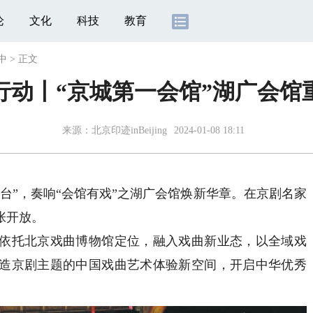
论
文化
科技
教育
中
>
正文
行动丨“京城第一会馆”湖广会馆
来源：北京印迹inBeijing
2024-01-08 18:11
台”，奏响“会馆有戏”之湖广会馆焕新华章。在京剧名家
张开放。
托北京戏曲博物馆定位，融入戏曲新业态，以全域戏
造京剧主题的中国戏曲艺术体验新空间，开启中华优秀
。