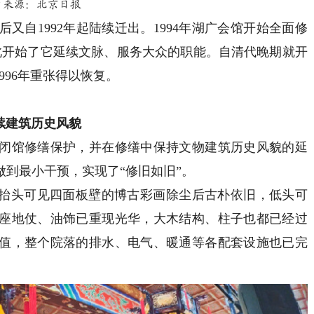
片来源：北京日报
自1992年起陆续迁出。1994年湖广会馆开始全面修
从此开始了它延续文脉、服务大众的职能。自清代晚期就开
996年重张得以恢复。
续建筑历史风貌
馆修缮保护，并在修缮中保持文物建筑历史风貌的延
到最小干预，实现了“修旧如旧”。
抬头可见四面板壁的博古彩画除尘后古朴依旧，低头可
座地仗、油饰已重现光华，大木结构、柱子也都已经过
值，整个院落的排水、电气、暖通等各配套设施也已完