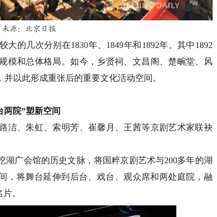
片来源：北京日报
次分别在1830年、1849年和1892年。其中1892
规模和总体格局。如今，乡贤祠、文昌阁、楚畹堂、风
，并以此形成重张后的重要文化活动空间。
台两院”塑新空间
洁、朱虹、索明芳、崔馨月、王茜等京剧艺术家联袂
广会馆的历史文脉，将国粹京剧艺术与200多年的湖
空间，将舞台延伸到后台、戏台、观众席和两处庭院，融
名片。