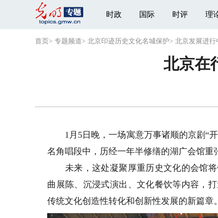
时政
国际
时评
理
首页
>
专题频道
>
北京印迹历史文化名城保护
>
北京发展进行
北京在
1月5日晚，一场寓意万事诸顺的京剧“开
名角唱段中，历经一年半修缮的湖广会馆重
未来，这处凝聚厚重历史文化的会馆将依
曲展陈、沉浸式演出、文化餐饮等内容，打
传统文化创造性转化和创新性发展的新篇章