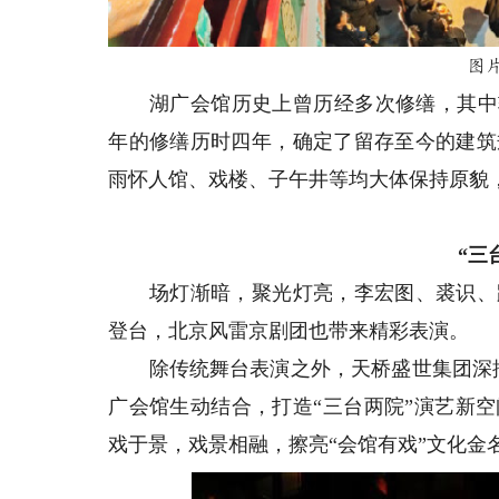
图
湖广会馆历史上曾历经多次修缮，其中较大的几
年的修缮历时四年，确定了留存至今的建筑
雨怀人馆、戏楼、子午井等均大体保持原貌
“三
场灯渐暗，聚光灯亮，李宏图、裘识、路
登台，北京风雷京剧团也带来精彩表演。
除传统舞台表演之外，天桥盛世集团深挖湖
广会馆生动结合，打造“三台两院”演艺新
戏于景，戏景相融，擦亮“会馆有戏”文化金