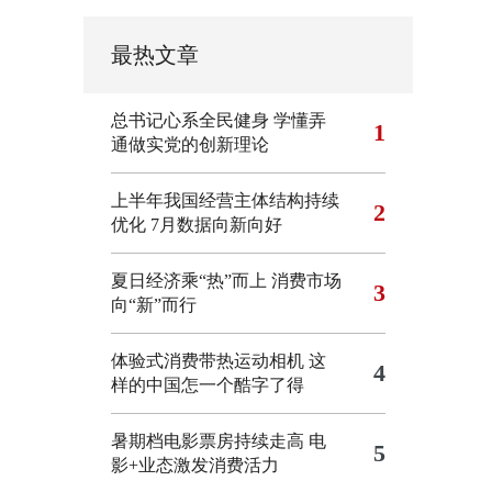
最热文章
总书记心系全民健身
学懂弄
1
通做实党的创新理论
上半年我国经营主体结构持续
2
优化
7月数据向新向好
夏日经济乘“热”而上 消费市场
3
向“新”而行
体验式消费带热运动相机
这
4
样的中国怎一个酷字了得
暑期档电影票房持续走高 电
5
影+业态激发消费活力