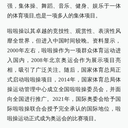
强，集体操、舞蹈、音乐、健身、娱乐于一体
的体育项目,也是一项多人的集体项目。
啦啦操以其卓越的竞技性、观赏性、表演性风
靡全世界，但进入中国时间较晚。资料显示，
2000年左右，啦啦操作为一项群众体育运动进
入国内，2008年北京奥运会作为展示项目亮
相，吸引了广泛关注。随后，国家体育总局正
式启动啦啦操项目，2014年，国家体育总局体
操运动管理中心成立全国啦啦操委员会，并面
向全国进行推广。2021年，国际奥委会给予国
际啦啦操联合会授予完全承认的国际地位，啦
啦操运动正式成为奥运会的比赛项目。