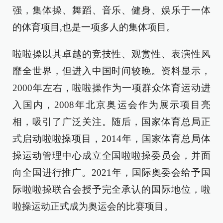
强，集体操、舞蹈、音乐、健身、娱乐于一体
的体育项目,也是一项多人的集体项目。
啦啦操以其卓越的竞技性、观赏性、表演性风
靡全世界，但进入中国时间较晚。资料显示，
2000年左右，啦啦操作为一项群众体育运动进
入国内，2008年北京奥运会作为展示项目亮
相，吸引了广泛关注。随后，国家体育总局正
式启动啦啦操项目，2014年，国家体育总局体
操运动管理中心成立全国啦啦操委员会，并面
向全国进行推广。2021年，国际奥委会给予国
际啦啦操联合会授予完全承认的国际地位，啦
啦操运动正式成为奥运会的比赛项目。