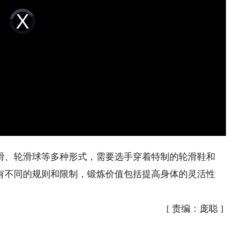
Video
Player
is
loading.
、轮滑球等多种形式，需要选手穿着特制的轮滑鞋和
有不同的规则和限制，锻炼价值包括提高身体的灵活性
。
[
责编：庞聪
]