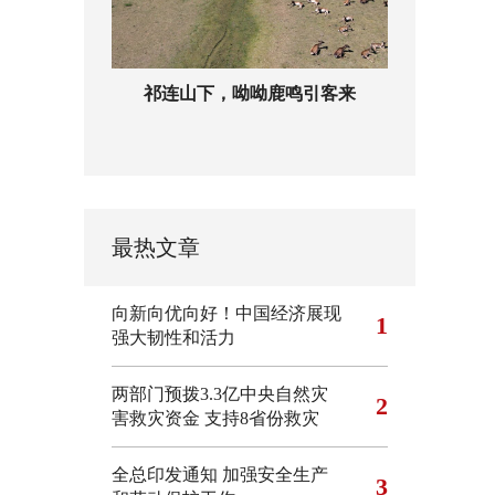
祁连山下，呦呦鹿鸣引客来
最热文章
向新向优向好！中国经济展现
1
强大韧性和活力
两部门预拨3.3亿中央自然灾
2
害救灾资金 支持8省份救灾
全总印发通知 加强安全生产
3