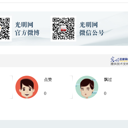
点赞
飘过
0
0