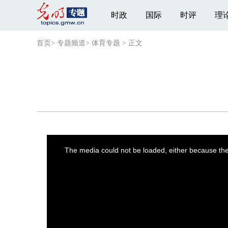
时政
国际
时评
理
首页
>
专题频道
>
体育专题
>
正文
This
is
a
The media could not be loaded, either because the 
modal
window.