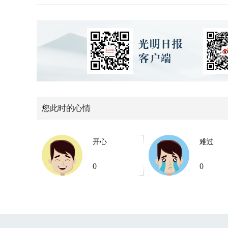
您此时的心情
开心
难过
0
0