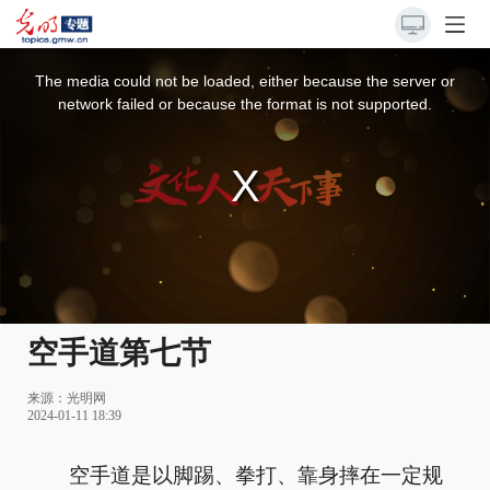
This
is
a
The media could not be loaded, either because the server or
modal
window.
network failed or because the format is not supported.
空手道第七节
来源：
光明网
2024-01-11 18:39
空手道是以脚踢、拳打、靠身摔在一定规