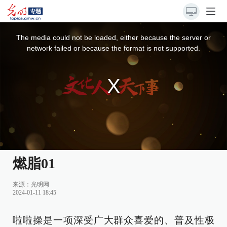
This
is
a
The media could not be loaded, either because the server or
modal
window.
network failed or because the format is not supported.
燃脂01
来源：
光明网
2024-01-11 18:45
啦啦操是一项深受广大群众喜爱的、普及性极