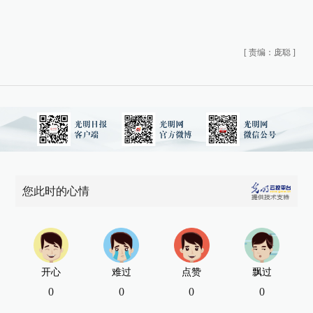
[
责编：庞聪
]
您此时的心情
开心
难过
点赞
飘过
0
0
0
0