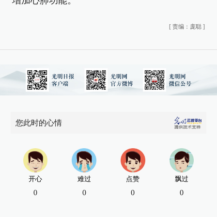
增加心肺功能。
[
责编：庞聪
]
您此时的心情
开心
难过
点赞
飘过
0
0
0
0