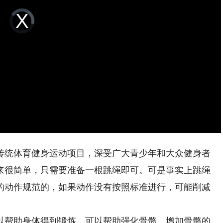
Video
Player
is
loading.
统体育健身运动项目，深受广大青少年和大众健身者
来很简单，只需要准备一根跳绳即可。可是事实上跳绳
的动作规范的，如果动作没有按照标准进行，可能削减
帮助身体得到锻炼，可以帮助强化骨骼，增加骨骼的