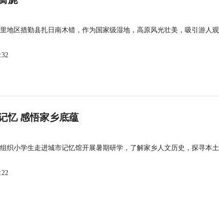
里地区措勤县扎日南木错，作为国家级湿地，高原风光壮美，吸引游人观
:32
记忆 感悟家乡底蕴
组织小学生走进城市记忆馆开展暑期研学，了解家乡人文历史，探寻本土
:22