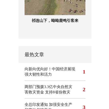
祁连山下，呦呦鹿鸣引客来
最热文章
向新向优向好！中国经济展现
1
强大韧性和活力
两部门预拨3.3亿中央自然灾
2
害救灾资金 支持8省份救灾
全总印发通知 加强安全生产
3