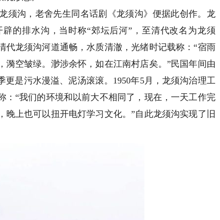
须沟，老舍先生同名话剧《龙须沟》便据此创作。龙
辟的排水沟，当时称“郊坛后河”，至清代改名为龙须
清代龙须沟河道通畅，水质清澈，光绪时记载称：“宿雨
，漪空皱绿。渺涉余怀，如在江南村店矣。”民国年间由
更是污水漫溢、泥汤滚滚。1950年5月，龙须沟治理工
称：“我们的环境和以前大不相同了，现在，一天工作完
，晚上也可以扭开电灯学习文化。”自此龙须沟实现了旧