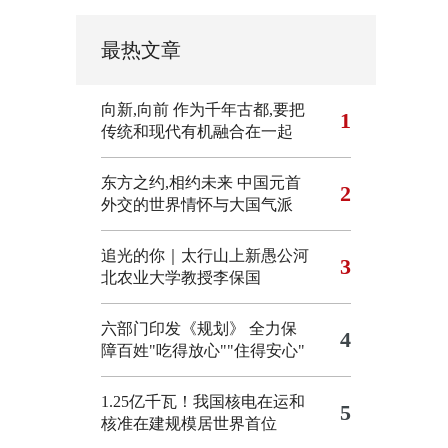
最热文章
向新,向前
作为千年古都,要把
1
传统和现代有机融合在一起
东方之约,相约未来 中国元首
2
外交的世界情怀与大国气派
追光的你｜太行山上新愚公河
3
北农业大学教授李保国
六部门印发《规划》 全力保
4
障百姓"吃得放心""住得安心"
1.25亿千瓦！我国核电在运和
5
核准在建规模居世界首位