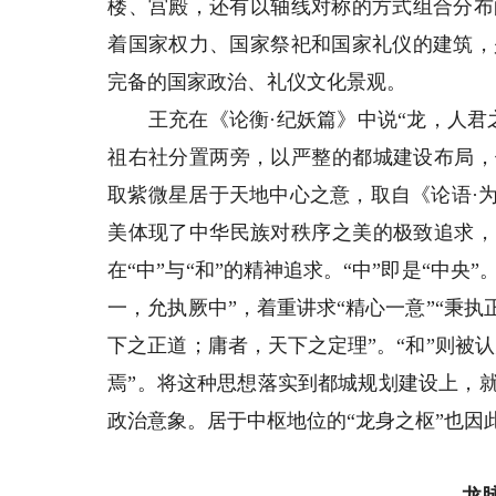
楼、宫殿，还有以轴线对称的方式组合分布
着国家权力、国家祭祀和国家礼仪的建筑，
完备的国家政治、礼仪文化景观。
王充在《论衡·纪妖篇》中说“龙，人君之
祖右社分置两旁，以严整的都城建设布局，
取紫微星居于天地中心之意，取自《论语·
美体现了中华民族对秩序之美的极致追求，
在“中”与“和”的精神追求。“中”即是“中央
一，允执厥中”，着重讲求“精心一意”“秉
下之正道；庸者，天下之定理”。“和”则被
焉”。将这种思想落实到都城规划建设上，
政治意象。居于中枢地位的“龙身之枢”也因
龙