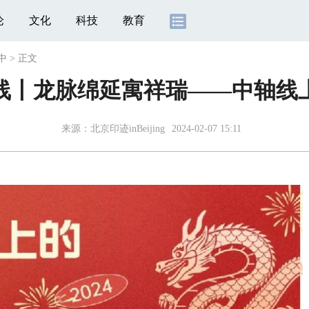
论
文化
科技
教育
中
>
正文
线丨龙脉绵延寓祥瑞——中轴线
来源：北京印迹inBeijing
2024-02-07 15:11