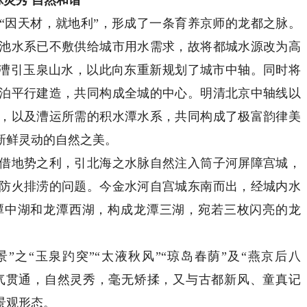
因天材，就地利”，形成了一条育养京师的龙都之脉。
池水系已不敷供给城市用水需求，故将都城水源改为高
并漕引玉泉山水，以此向东重新规划了城市中轴。同时将
泊平行建造，共同构成全城的中心。明清北京中轴线以
，以及漕运所需的积水潭水系，共同构成了极富韵律美
新鲜灵动的自然之美。
地势之利，引北海之水脉自然注入筒子河屏障宫城，
防火排涝的问题。今金水河自宫城东南而出，经城内水
潭中湖和龙潭西湖，构成龙潭三湖，宛若三枚闪亮的龙
“玉泉趵突”“太液秋风”“琼岛春荫”及“燕京后八
”一气贯通，自然灵秀，毫无矫揉，又与古都新风、童真记
景观形态。