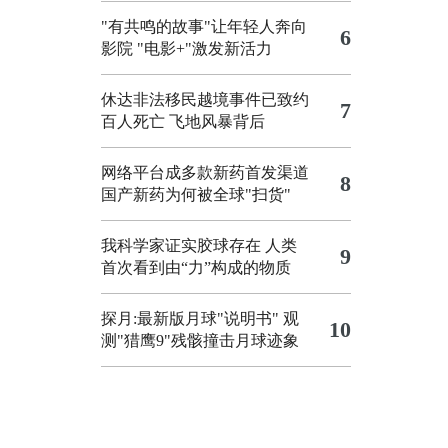
"有共鸣的故事"让年轻人奔向
6
影院
"电影+"激发新活力
休达非法移民越境事件已致约
7
百人死亡
飞地风暴背后
网络平台成多款新药首发渠道
8
国产新药为何被全球"扫货"
我科学家证实胶球存在 人类
9
首次看到由“力”构成的物质
探月:最新版月球"说明书"
观
10
测"猎鹰9"残骸撞击月球迹象