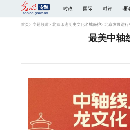
时政
国际
时评
理
首页
>
专题频道
>
北京印迹历史文化名城保护
>
北京发展进行
最美中轴