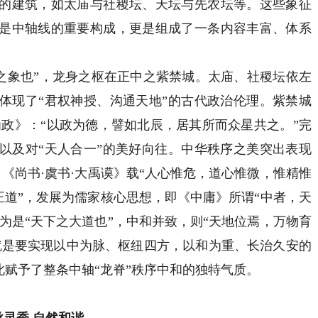
的建筑，如太庙与社稷坛、天坛与先农坛等。这些象征
是中轴线的重要构成，更是组成了一条内容丰富、体系
象也”，龙身之枢在正中之紫禁城。太庙、社稷坛依左
体现了“君权神授、沟通天地”的古代政治伦理。紫禁城
为政》：“以政为德，譬如北辰，居其所而众星共之。”完
以及对“天人合一”的美好向往。中华秩序之美突出表现
”。《尚书·虞书·大禹谟》载“人心惟危，道心惟微，惟精惟
执正道”，发展为儒家核心思想，即《中庸》所谓“中者，天
认为是“天下之大道也”，中和并致，则“天地位焉，万物育
就是要实现以中为脉、枢纽四方，以和为重、长治久安的
此赋予了整条中轴“龙脊”秩序中和的独特气质。
脉灵秀 自然和谐