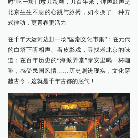
时”吃一块门墩儿蛋糕，几百年来，钟声鼓声是
北京生生不息的心跳与脉搏，如今换了一种方
式律动，更青春更活力。
在千年大运河边赶一场“国潮文化市集”；在元代
的白塔下听相声、看皮影戏，寻找老北京的味
道；在百年历史的“海派弄堂”泰安里喝一杯咖
啡，感受民国风情……历史照进现实，文化穿
越古今，这就是千年古都的底气！