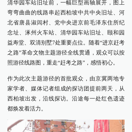
清华园车站旧址前，一幅巨型画轴展开，图上
弯弯曲曲的线路串起西柏坡中共中央旧址、河
北省唐县淑闾村、党中央进京前毛泽东住所纪
念址、涿州火车站、清华园车站旧址、颐和园
益寿堂、双清别墅7处重要点位。随着“进京赶考
之路”革命文物主题游径全线贯通，观众可以按
照游径线路图，重走“赶考之路”，感悟初心。
作为此次主题游径的首批观众，由京冀两地专
家学者、媒体记者组成的探访团提前两天，从
西柏坡出发，沿线探访。沿途每一处红色遗迹
都焕发着活力。