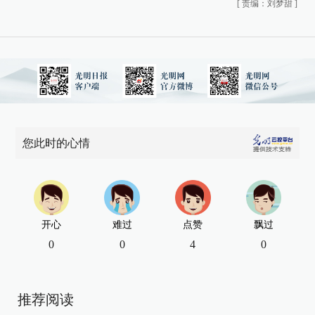
[
责编：刘梦甜
]
您此时的心情
开心
难过
点赞
飘过
0
0
4
0
推荐阅读