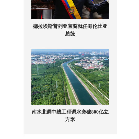
德拉埃斯普列亚宣誓就任哥伦比亚
总统
南水北调中线工程调水突破800亿立
方米