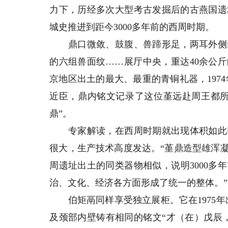
力下，历经多次大型考古发掘后的古燕国遗
城史推进到距今3000多年前的西周时期。
鼎口微敛、鼓腹、兽蹄形足，两耳外侧装
的六组兽面纹……展厅中央，重达40余公
京地区出土的最大、最重的青铜礼器，1974
近臣，鼎内铭文记录了这位堇远赴周王都所
鼎”。
专家解读，在西周时期就出现体积如此巨
很大，生产技术高度发达。“堇鼎造型雄浑
周遗址出土的同类器物相似，说明3000
治、文化、经济各方面形成了统一的整体。”
伯矩鬲同样享受独立展柜。它在1975年出
及颈部内壁铸有相同的铭文“才（在）戊辰