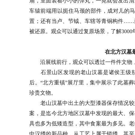
扇，里面装着小小的弹丸，一晃就会发出清
车辕前端用以扼住马颈的部件，成对儿的马
置；还有当卢、节钺、车辖等青铜构件……
被还原。观众可以通过复原场景，了解300
在北方汉墓
沿展线前行，观众可以透过一件件文物，
石景山区发现的老山汉墓是诸侯王级别
后。“北方重镇”展厅里，集中展示了此墓
珍贵文物。
老山汉墓中出土的大型漆器保存情况较好
案，是迄今北方地区汉墓中发现的最大、保
具也多为低矮造型，其中食案最为多见。老
中汉绣的新品种，从工艺上属于锁绣。其至