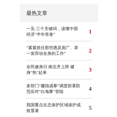
最热文章
一见·三个关键词，读懂中国
1
经济“半年答卷”
“紧紧抓住那些惠及面广、牵
2
一发而动全身的工作”
全民健身日 南北齐上阵 健
3
身“热”起来
多部门“攥指成拳”调度部署防
4
范应对“白海豚”登陆
我国重点生态保护区域保护成
5
效显著