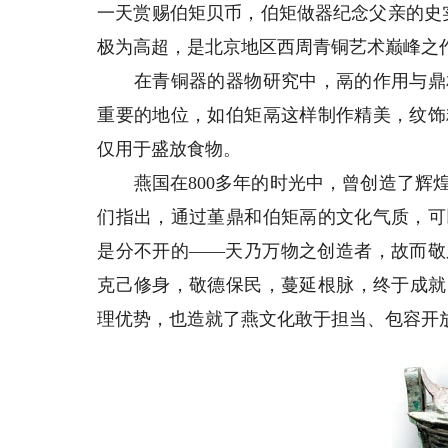
一天赏赐伯矩贝币，伯矩做器纪念父亲的史
极为高超，是北京地区西周青铜艺术巅峰之
在青铜器的器物研究中，鬲的作用与鼎相
重要的地位，如伯矩鬲这样制作精美，纹饰
仅用于盛放食物。
燕国在800多年的时光中，曾创造了辉煌
们指出，通过堇鼎和伯矩鬲的文化气质，可
是分不开的——天乃万物之创造者，故而敬
克己修身，敬德保民，蔓延根脉，终于成就
理优势，也造就了燕文化敢于担当、包容开