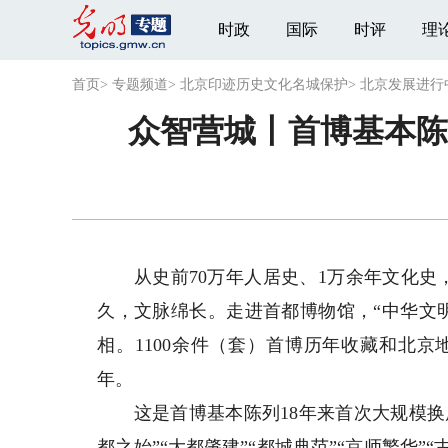
时政
国际
时评
理
首页
>
专题频道
>
北京印迹历史文化名城保护
>
北京发展进行
众智营城丨首博基本陈
从史前70万年人居史、1万余年文化史，到
久，文脉绵长。走进首都博物馆，“中华文
相。1100余件（套）首博历年收藏和北
年。
这是首博基本陈列18年来首次大规模换展。
都之始”“大都肇建”“都城典范”“京师繁华”