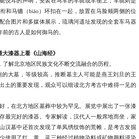
脆悦耳的声响，安装在马车的车轭或车衡上；车轭则是
衔和马镳（biāo）环扣在一起，放置在马脸颊两侧的位
配合图片和多媒体展示，琉璃河遗址发现的全套车马器
0年前的古人是如何御马的。
最大漆器上看《山海经》
了解北京地区民族文化不断交流融合的历程。
的大墓，等级较高，推断墓主人可能是燕王刘旦的王
葬出土的重要发现，观众可以细读北方考古中难得一见的
，在北方地区墓葬中较为罕见。展览中展出了一张漆
存最完好的漆器。专家解读，汉代人一般席地而坐，家
山汉墓中还首次发现了单凤绣纹饰的荒帷，是考古发掘
少使用了红、黄、蓝三种经过植物染料或矿物颜料浸染