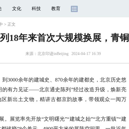
论
文化
科技
教育
中
>
正文
列18年来首次大规模换展，青铜
来源：北京印迹inBeijing
2024-04-17 16:39
3000余年的建城史、870余年的建都史，北京历史悠
明的有力见证——北京通史陈列”经过改造升级，焕新亮
京地区新出土文物，精讲古都京韵故事，带领观众一阅万
展览率先开放“文明曙光”“建城之始”“北方重镇”“建
“古都破晓”8个单元，4900平方米的展陈空间里，一批近年