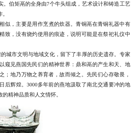
实。伯矩鬲的全身由7个牛头组成，艺术设计和铸造工艺
作。
似，主要是用作烹煮的炊器。青铜鬲在青铜礼器中有
精致，没有烧灼使用的痕迹，说明可能是在祭祀礼仪中
的城市文明与地域文化，留下了丰厚的历史遗存。专家
以窥见燕国先民们的精神世界：鼎和鬲的产生和天、地
之；地乃万物之养育者，故而倾之。先民们心存敬畏，
日后辉煌。3000多年前的燕地汲取了南北交通要冲的地
放的精神品质和人文情怀。