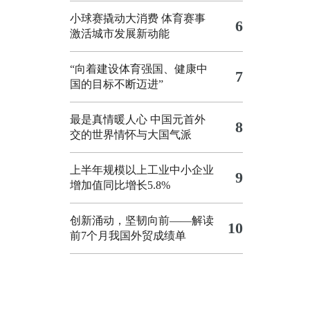
小球赛撬动大消费 体育赛事
6
激活城市发展新动能
“向着建设体育强国、健康中
7
国的目标不断迈进”
最是真情暖人心 中国元首外
8
交的世界情怀与大国气派
上半年规模以上工业中小企业
9
增加值同比增长5.8%
创新涌动，坚韧向前——解读
10
前7个月我国外贸成绩单