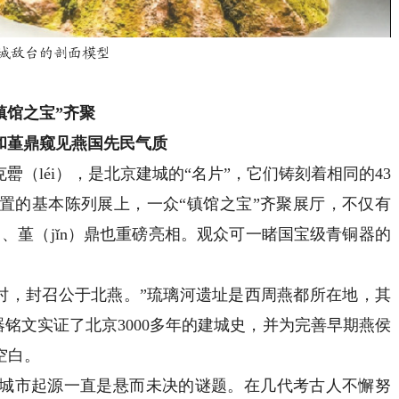
城敌台的剖面模型
镇馆之宝”齐聚
和堇鼎窥见燕国先民气质
（léi），是北京建城的“名片”，它们铸刻着相同的43
置的基本陈列展上，一众“镇馆之宝”齐聚展厅，不仅有
）、堇（jǐn）鼎也重磅亮相。观众可一睹国宝级青铜器的
，封召公于北燕。”琉璃河遗址是西周燕都所在地，其
器铭文实证了北京3000多年的建城史，并为完善早期燕侯
空白。
市起源一直是悬而未决的谜题。在几代考古人不懈努