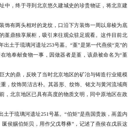
址中，终于寻到北京悠久建城史的珍贵物证，将北京建
饰有两头相对的龙纹，口沿下方装饰一周以扉棱为底
斤的堇鼎独享展柜，吸引来往观众驻足观看。这件目前北
年出土于琉璃河遗址253号墓。“堇”是第一代燕侯“克”的
在地奉献食物一事，因做器者是堇，该鼎被命名为“堇
大的鼎，反映了当时北京地区的矿冶与铸造行业规模
凝重，纹饰简洁古朴。其器形、纹饰、铭文与黄河流域商
多年前，北京地区已具有高度的物质文明，同中原地区在政
土于琉璃河遗址251号墓。“伯矩”是燕国贵族，鬲盖内
，匽侯赐伯矩贝，用作父戊尊彝”，记述了燕侯在戊辰这