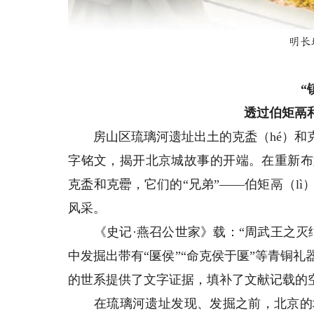
明长
“
透过伯矩鬲
房山区琉璃河遗址出土的克盉（hé）和克罍
字铭文，揭开北京城故事的开端。在重新布
克盉和克罍，它们的“兄弟”——伯矩鬲（lì
风采。
《史记·燕召公世家》载：“周武王之灭纣
中发掘出带有“匽侯”“命克侯于匽”等青铜礼
的世系提供了文字证据，填补了文献记载的
在琉璃河遗址发现、发掘之前，北京的城