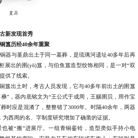
堇鼎
古新发现首秀
”铜簋历经40余年重聚
青铜器与堇鼎出土于同一墓葬，是琉璃河遗址40多年后再
展出的圉(yǔ)簋，与伯鱼簋造型纹饰相同，是一对“双
纱提供了线索。
铜簋出土时，考古人员发现，它与40多年前出土的圉簋
尊彝”，器内底铭文为“王公式于成周，王赐圉贝，用作宝
葬时应是混淆了，整整错了3000年。时隔40余年，两器
，为西周的名、字制度研究增加了确凿的证据。
被“搬”进展厅。一组青铜銮铃，造型类似手持小电