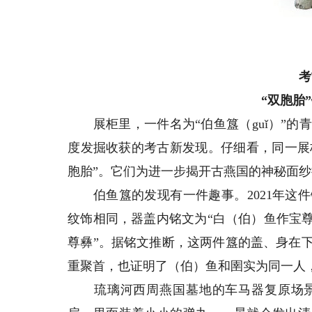
考
“双胞胎
展柜里，一件名为“伯鱼簋（guǐ）”的
度发掘收获的考古新发现。仔细看，同一展柜
胞胎”。它们为进一步揭开古燕国的神秘面
伯鱼簋的发现有一件趣事。2021年这件
纹饰相同，器盖内铭文为“白（伯）鱼作宝
尊彝”。据铭文推断，这两件簋的盖、身在下
重聚首，也证明了（伯）鱼和圉实为同一人
琉璃河西周燕国墓地的车马器复原场景也