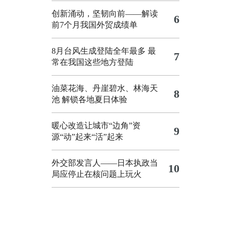
创新涌动，坚韧向前——解读
6
前7个月我国外贸成绩单
8月台风生成登陆全年最多 最
7
常在我国这些地方登陆
油菜花海、丹崖碧水、林海天
8
池 解锁各地夏日体验
暖心改造让城市“边角”资
9
源“动”起来“活”起来
外交部发言人——日本执政当
10
局应停止在核问题上玩火