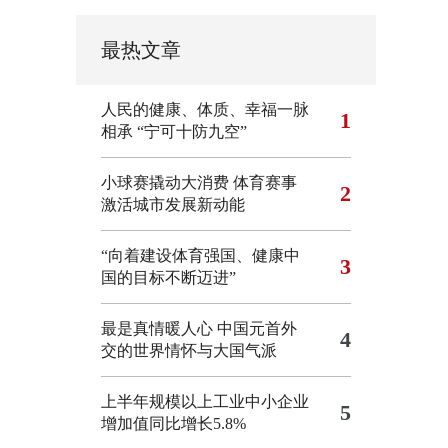
最热文章
人民的健康、体质、幸福一脉
1
相承
“宁可十防九空”
小球赛撬动大消费 体育赛事
2
激活城市发展新动能
“向着建设体育强国、健康中
3
国的目标不断迈进”
最是真情暖人心 中国元首外
4
交的世界情怀与大国气派
上半年规模以上工业中小企业
5
增加值同比增长5.8%