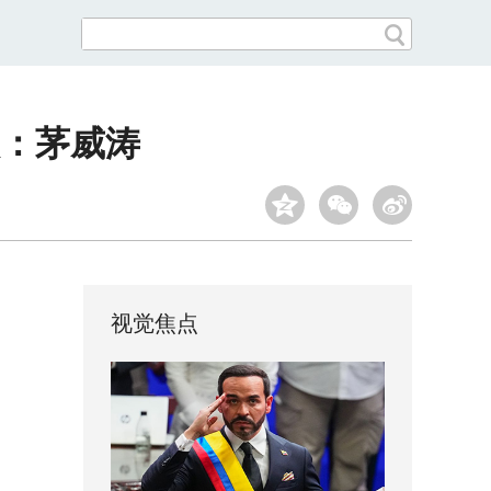
人：茅威涛
视觉焦点