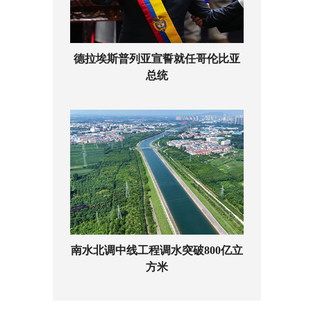
德拉埃斯普列亚宣誓就任哥伦比亚
总统
南水北调中线工程调水突破800亿立
方米