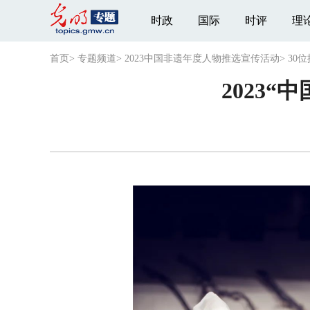
时政
国际
时评
理
首页
>
专题频道
>
2023中国非遗年度人物推选宣传活动
>
30
2023