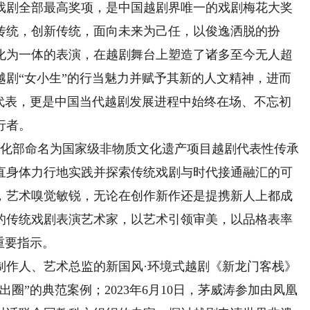
戏剧全部最高奖项，是中国越剧界唯一的戏剧梅花大奖
传统，创新传统，面向未来为己任，以俊逸洒脱的扮
化为一体的表演，在越剧舞台上塑造了诸多至今无人超
越剧“女小生”的行当魅力并赋予其新的人文精神，进而
出代表，更是中国当代越剧发展进程中始终在场、不忘初
行者。
文化部命名为国家级非物质文化遗产项目越剧代表性传承
一直身体力行地实践并探索传统戏剧与时代接通融汇的可
，艺术嗅觉敏锐，无论在创作新作还是提携新人上都成
的传统戏剧表演艺术家，以艺术引领审美，以品格表率
重要指示。
制作人、艺术总监的新国风·环境式越剧《新龙门客栈》
圈”的典范案例；2023年6月10日，茅威涛参加由凤凰