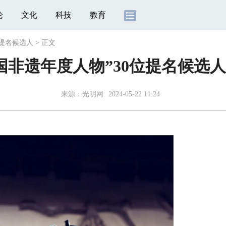
论
文化
科技
教育
位提名候选人
>
正文
“中国非遗年度人物”30位提名候选
来源：
光明网
2024-05-22 11:24