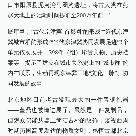
口市阳原县泥河湾马圈沟遗址，将古人类在燕
赵大地上的活动时间提前至200万年前。”
展厅里，“古代京津冀‘首都圈’的形成”“近代京津
冀城市群的形成”“当代京津冀协同发展足迹”3个
单元依次展开，398件（组）珍贵文物、历史档
案等，揭示了建立在城市关系史上的“城市群”的
内在联系，生动再现京津冀三地“文化一脉”、协
同发展的故事。
北京地区目前考古发现最大的一件青铜礼器
——堇鼎也被请进展厅。虽然是一件复制品，
但观众仍能从鼎上简洁古朴的纹饰，窥视西周
时期燕国高度发达的物质文明，感悟古都北京