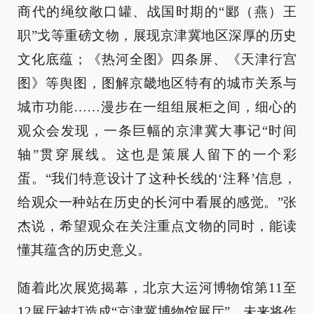
商代的绳纹敞口罐、战国时期的“郾（燕）王
职”戈等重磅文物，展现京津冀地区深厚的历史
文化底蕴；《热河全图》四条屏、《天津行宫
图》等舆图，图解京畿地区特有的城市关系与
城市功能……漫步在一组组展柜之间，细心的
观众会发现，一条巨幅的京津冀大事记“时间
轴”贯穿展线。这也是策展人留下的一个彩
蛋。“我们特意设计了这种长线的‘注释’信息，
给观众一种站在历史的长河中看展的感觉。”张
杰说，希望观众在关注重点文物的同时，能读
懂其蕴含的历史意义。
随着此次展览揭幕，北京大运河博物馆第11至
12展厅被打造成“京津冀博物馆展厅”，未来将作