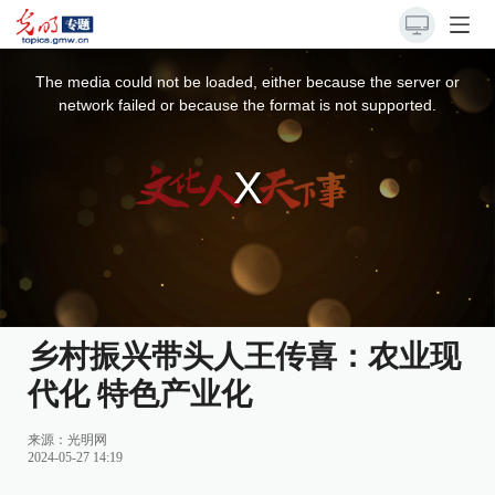
This
is
a
The media could not be loaded, either because the server or
modal
window.
network failed or because the format is not supported.
乡村振兴带头人王传喜：农业现
代化 特色产业化
来源：
光明网
2024-05-27 14:19