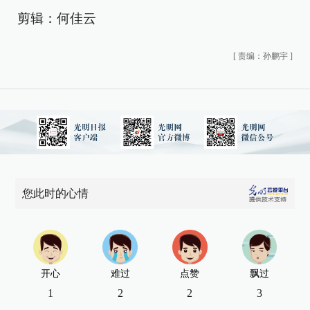
剪辑：何佳云
[
责编：孙鹏宇
]
您此时的心情
开心
难过
点赞
飘过
1
2
2
3