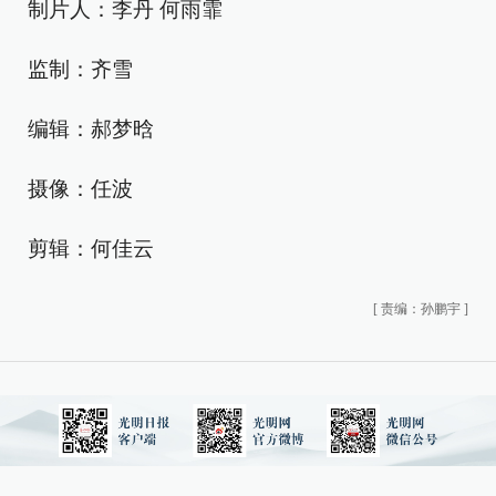
制片人：李丹 何雨霏
监制：齐雪
编辑：郝梦晗
摄像：任波
剪辑：何佳云
[
责编：孙鹏宇
]