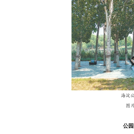
海淀
图
公园