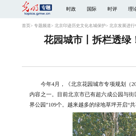
时政
国际
时评
理
首页
>
专题频道
>
北京印迹历史文化名城保护
>
北京发展进行
花园城市丨拆栏透绿
今年4月，《北京花园城市专项规划（202
内容之一。目前北京市已有超六成公园与街
界公园”109个。越来越多的绿地草坪开启“