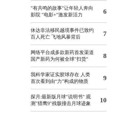
"有共鸣的故事"让年轻人奔向
6
影院
"电影+"激发新活力
休达非法移民越境事件已致约
7
百人死亡
飞地风暴背后
网络平台成多款新药首发渠道
8
国产新药为何被全球"扫货"
我科学家证实胶球存在 人类
9
首次看到由“力”构成的物质
探月:最新版月球"说明书"
观
10
测"猎鹰9"残骸撞击月球迹象