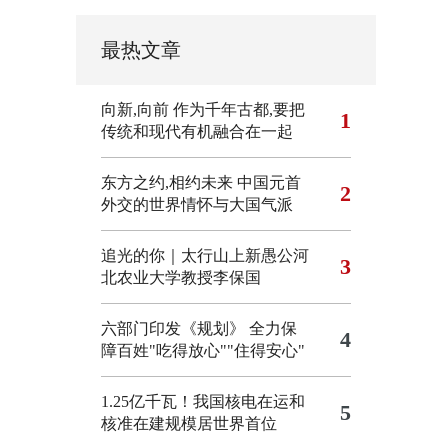
最热文章
向新,向前
作为千年古都,要把
1
传统和现代有机融合在一起
东方之约,相约未来 中国元首
2
外交的世界情怀与大国气派
追光的你｜太行山上新愚公河
3
北农业大学教授李保国
六部门印发《规划》 全力保
4
障百姓"吃得放心""住得安心"
1.25亿千瓦！我国核电在运和
5
核准在建规模居世界首位