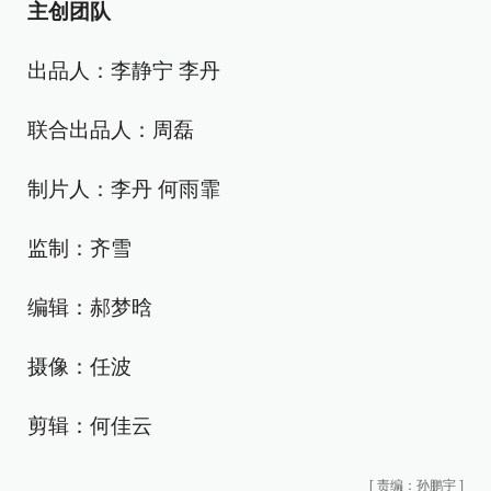
主创团队
出品人：李静宁 李丹
联合出品人：周磊
制片人：李丹 何雨霏
监制：齐雪
编辑：郝梦晗
摄像：任波
剪辑：何佳云
[
责编：孙鹏宇
]