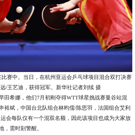
莎在比赛中。当日，在杭州亚运会乒乓球项目混合双打决赛
高远/王艺迪，获得冠军。新华社记者刘续 摄
田希娜，他们7月初刚夺得WTT球星挑战赛曼谷站混
申裕斌，中国台北队组合林昀儒/陈思羽，法国组合艾利
奥运会每队仅有一个混双名额，因此该项目也成为大家放
地，需时刻警醒。