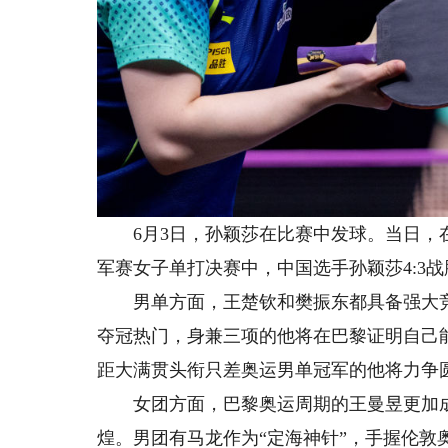
6月3日，孙颖莎在比赛中发球。当日，在
军赛女子单打决赛中，中国选手孙颖莎4:3
男单方面，王楚钦和樊振东都具备强大竞
夺冠热门，身兼三项的他将在巴黎证明自己
距大满贯头衔只差奥运男单冠军的他将力争
女团方面，巴黎奥运周期的王曼昱更加成
煌。男团有马龙作为“定海神针”，手握伦敦