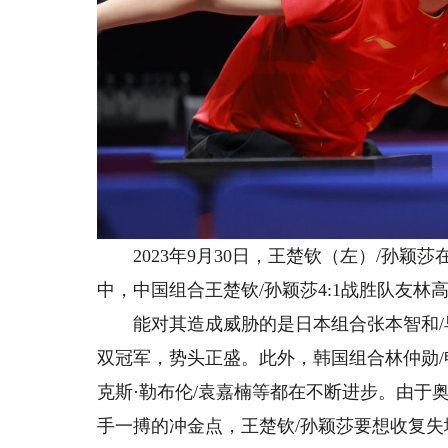
2023年9月30日，王楚钦（左）/孙颖
中，中国组合王楚钦/孙颖莎4:1战胜队友林
能对其造成威胁的是日本组合张本智和/早
双冠军，势头正盛。此外，韩国组合林仲勋/
克斯·勒布伦/袁嘉楠等都在不断进步。由于
手一搏的冲金点，王楚钦/孙颖莎要想收复失