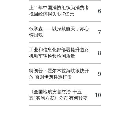
上半年中国消协组织为消费者
6
挽回经济损失4.47亿元
钱学森——以身筑航天，赤心
7
铸国魂
工业和信息化部部署提升道路
8
机动车辆检验检测质量
特朗普：霍尔木兹海峡很快开
9
放 否则伊朗将遭打击
《全国地质灾害防治"十五
10
五"实施方案》公布 有何转变