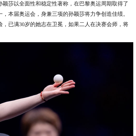
颖莎以全面性和稳定性著称，在巴黎奥运周期取得了
一，本届奥运会，身兼三项的孙颖莎将力争创造佳绩。
验，已满30岁的她志在卫冕，如果二人在决赛会师，将