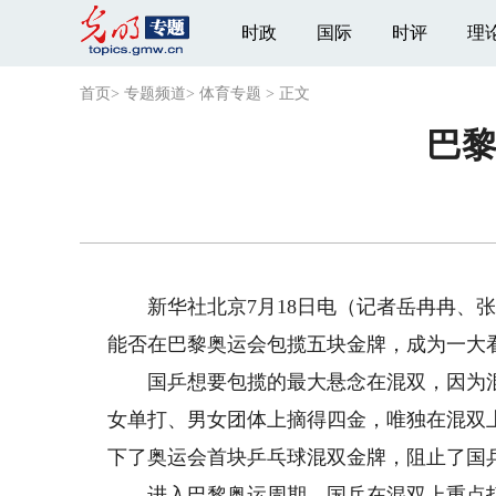
时政
国际
时评
理
首页
>
专题频道
>
体育专题
>
正文
巴
新华社北京7月18日电（记者岳冉冉、张
能否在巴黎奥运会包揽五块金牌，成为一大
国乒想要包揽的最大悬念在混双，因为混
女单打、男女团体上摘得四金，唯独在混双上
下了奥运会首块乒乓球混双金牌，阻止了国
进入巴黎奥运周期，国乒在混双上重点打