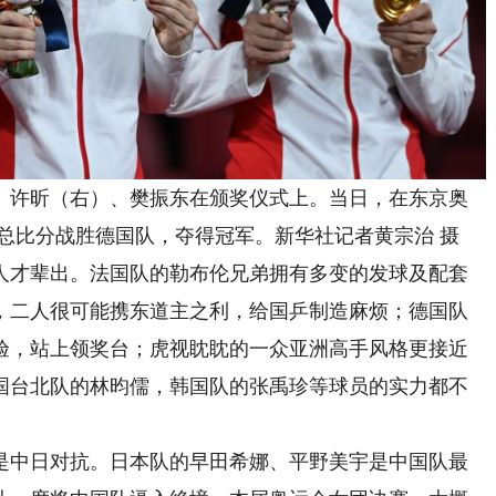
）、许昕（右）、樊振东在颁奖仪式上。当日，在东京奥
的总比分战胜德国队，夺得冠军。新华社记者黄宗治 摄
才辈出。法国队的勒布伦兄弟拥有多变的发球及配套
，二人很可能携东道主之利，给国乒制造麻烦；德国队
验，站上领奖台；虎视眈眈的一众亚洲高手风格更接近
国台北队的林昀儒，韩国队的张禹珍等球员的实力都不
中日对抗。日本队的早田希娜、平野美宇是中国队最