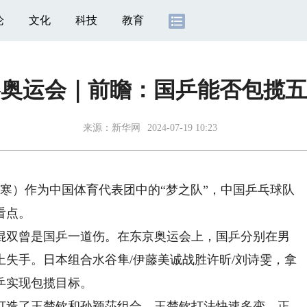
论
文化
科技
教育
黎奥运会｜前瞻：国乒能否包揽五
来源：
新华网
2024-07-19 10:23
寒）作为中国体育代表团中的“梦之队”，中国乒乓球队
看点。
双曾是国乒一道伤。在东京奥运会上，国乒分别在男
失手。日本组合水谷隼/伊藤美诚战胜许昕/刘诗雯，拿
乒实现包揽目标。
造了王楚钦和孙颖莎组合，王楚钦打法快速多变，正