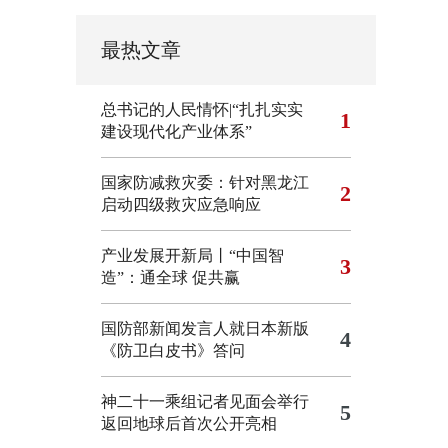
最热文章
总书记的人民情怀|“扎扎实实
1
建设现代化产业体系”
国家防减救灾委：针对黑龙江
2
启动四级救灾应急响应
产业发展开新局丨“中国智
3
造”：通全球 促共赢
国防部新闻发言人就日本新版
4
《防卫白皮书》答问
神二十一乘组记者见面会举行
5
返回地球后首次公开亮相