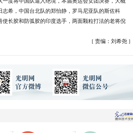
本队一度将中国队逼入绝境，本届奥运会女团决赛，大概
田志希，中国台北队的郑怡静，罗马尼亚队的斯佐科
善使长胶和防弧胶的印度选手，两面颗粒打法的老将倪
[
责编：刘希尧
]