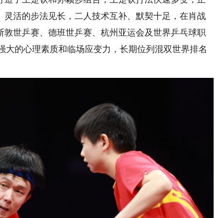
、灵活的步法见长，二人技术互补、默契十足，在肖战
斯敦世乒赛、德班世乒赛、杭州亚运会及世界乒乓球职
了强大的心理素质和临场应变力，长期位列混双世界排名