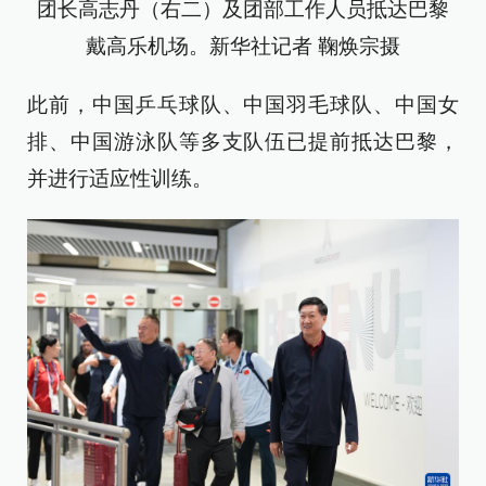
团长高志丹（右二）及团部工作人员抵达巴黎
戴高乐机场。新华社记者 鞠焕宗摄
此前，中国乒乓球队、中国羽毛球队、中国女
排、中国游泳队等多支队伍已提前抵达巴黎，
并进行适应性训练。