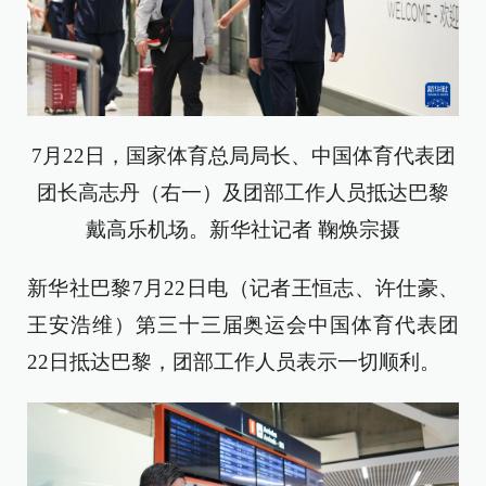
7月22日，国家体育总局局长、中国体育代表团
团长高志丹（右一）及团部工作人员抵达巴黎
戴高乐机场。新华社记者 鞠焕宗摄
新华社巴黎7月22日电（记者王恒志、许仕豪、
王安浩维）第三十三届奥运会中国体育代表团
22日抵达巴黎，团部工作人员表示一切顺利。