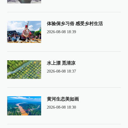
体验侗乡习俗 感受乡村生活
2026-08-08 18:39
水上漂 觅清凉
2026-08-08 18:37
黄河生态美如画
2026-08-08 18:30