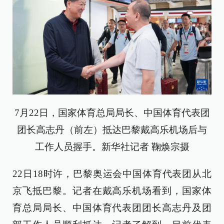
7月22日，国家体育总局局长、中国体育代表团
团长高志丹（前左）抵达巴黎戴高乐机场后与
工作人员握手。新华社记者 鞠焕宗摄
22日18时许，巴黎奥运会中国体育代表团从北
京飞抵巴黎。记者在戴高乐机场看到，国家体
育总局局长、中国体育代表团团长高志丹及团