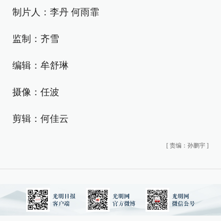
制片人：李丹 何雨霏
监制：齐雪
编辑：牟舒琳
摄像：任波
剪辑：何佳云
[
责编：孙鹏宇
]