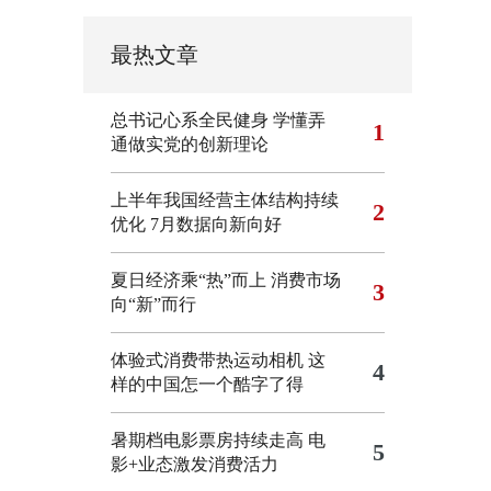
最热文章
总书记心系全民健身
学懂弄
1
通做实党的创新理论
上半年我国经营主体结构持续
2
优化
7月数据向新向好
夏日经济乘“热”而上 消费市场
3
向“新”而行
体验式消费带热运动相机
这
4
样的中国怎一个酷字了得
暑期档电影票房持续走高 电
5
影+业态激发消费活力