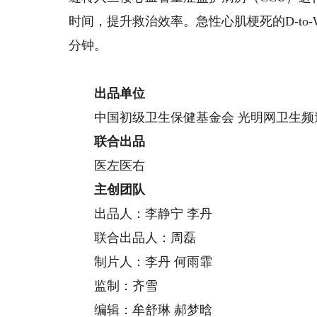
时间，提升救治效率。急性心肌梗死的D-to
分钟。
出品单位
中国初级卫生保健基金会 光明网卫生频
联合出品
医左医右
主创团队
出品人：李静宁 李丹
联合出品人：周磊
制片人：李丹 何雨霏
监制：齐雪
编辑：牟舒琳 郝梦晗