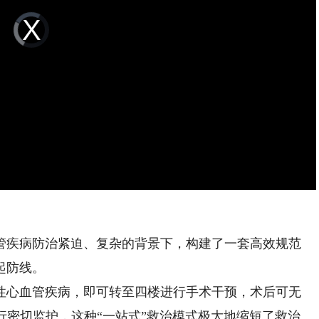
Video
Player
is
loading.
疾病防治紧迫、复杂的背景下，构建了一套高效规范
起防线。
心血管疾病，即可转至四楼进行手术干预，术后可无
行密切监护，这种“一站式”救治模式极大地缩短了救治