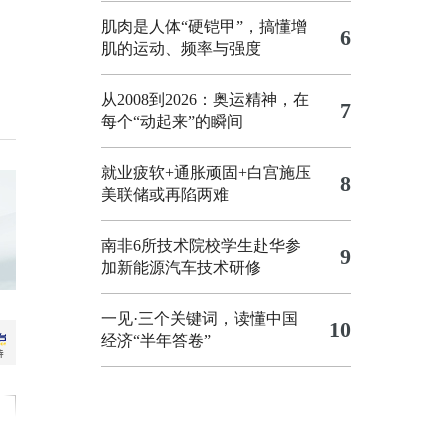
肌肉是人体“硬铠甲”，搞懂增
6
肌的运动、频率与强度
从2008到2026：奥运精神，在
7
每个“动起来”的瞬间
就业疲软+通胀顽固+白宫施压
8
美联储或再陷两难
南非6所技术院校学生赴华参
9
加新能源汽车技术研修
一见·三个关键词，读懂中国
10
经济“半年答卷”