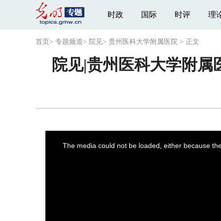
时政
国际
时评
理
首页
>
专题频道
>
院见
>
贵州医科大学附属医院
>
正文
院见|贵州医科大学附属
This
is
a
The media could not be loaded, either because the 
modal
window.