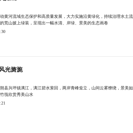
动黄河流域生态保护和高质量发展，大力实施沿黄绿化，持续治理水土流
的荒山披上绿装，呈现出一幅水清、岸绿、景美的生态画卷
:30
风光旖旎
朔县兴坪镇漓江，漓江碧水萦回，两岸青峰耸立，山间云雾缭绕，景美如
竹筏欣赏秀美山水
:21