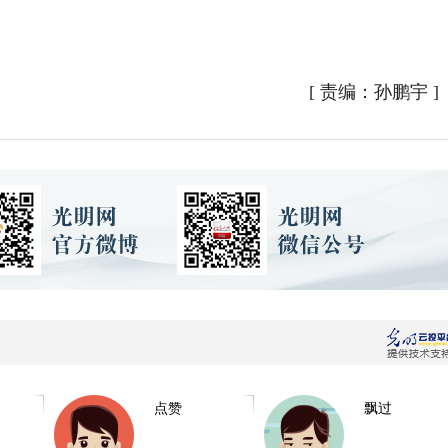
[
责编：孙鹏宇
]
点赞
飘过