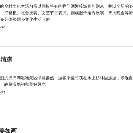
的乡村文化生活习俗以侗族特有的拦门酒迎接游客的到来，并以全新的姿
、打糍粑、吃合拢宴、文艺节目表演、侗族服饰走秀展演、篝火晚会等游
充分体验侗乡文化生活习俗
:39
觅清凉
泗洪洪泽湖湿地景区绿意盎然，游客乘坐竹筏在水上杉林里漂游，亲近自
，静享湿地初秋美好风光
:37
美如画